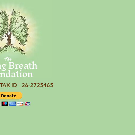
ng Breath
The
ndation
TAX ID 26-2725465