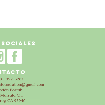
 Sociales
NTACTo
831-392-5283
thfoundation@gmail.com
cción Postal:
Marsala Cir.
rey, CA 93940