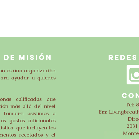
 DE MISIÓN
Redes
on es una organización
para ayudar a quienes
CO
nas calificadas que
Tel: 
ión más allá del nivel
Em:
Livingbrea
. También asistimos a
Dire
los gastos adicionales
2031 
ística, que incluyen los
Monte
mentos recetados y el