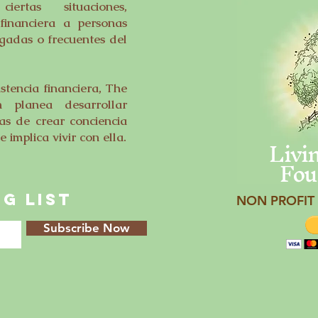
rtas situaciones,
financiera a personas
gadas o frecuentes del
tencia financiera, The
n planea desarrollar
s de crear conciencia
Livi
 implica vivir con ella.
Fou
G LIST
NON PROFIT 
Subscribe Now